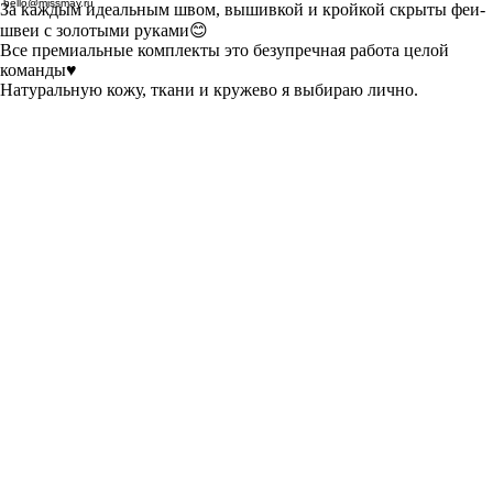
hello@missmay.ru
За каждым идеальным швом, вышивкой и кройкой скрыты феи-
швеи с золотыми руками😊
Все премиальные комплекты это безупречная работа целой
команды♥️
Натуральную кожу, ткани и кружево я выбираю лично.