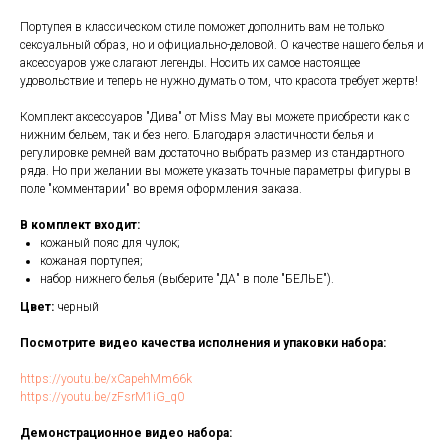
Портупея в классическом стиле поможет дополнить вам не только
сексуальный образ, но и официально-деловой. О качестве нашего белья и
аксессуаров уже слагают легенды. Носить их самое настоящее
удовольствие и теперь не нужно думать о том, что красота требует жертв!
Комплект аксессуаров "Дива" от Miss May вы можете приобрести как с
нижним бельем, так и без него. Благодаря эластичности белья и
регулировке ремней вам достаточно выбрать размер из стандартного
ряда. Но при желании вы можете указать точные параметры фигуры в
поле "комментарии" во время оформления заказа.
В комплект входит:
кожаный пояс для чулок;
кожаная портупея;
набор нижнего белья (выберите "ДА" в поле "БЕЛЬЕ").
Цвет:
черный
Посмотрите видео качества исполнения и упаковки набора:
https://youtu.be/xCapehMm66k
https://youtu.be/zFsrM1iG_q0
Демонстрационное видео набора: