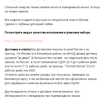
Стильный чокер вы также сможете носить в повседневной жизни. Кольцо
на чокере съемное.
Все изделия создаются вручную из натуральной кожи в Москве.
Сделано с любовью для вашей любви.
Посмотрите видео качества исполнения и упаковки набора:
https://youtu.be/aLiBPKBtaw4
Доставка и оплата:
Мы доставляем покупки по всей России и за
границу. По Москве (и в ближайшие районы за МКАД) делаем доставку
курьером "до двери" (в большинстве случаев - на следующий день после
заказа); по России - в пункт самовывоза СДЭК (от 3 до 5 рабочих дней)
или по почте (7-12 рабочих дней); за границу - "Почтой России" (20-25
рабочих дней) или EMS.
Оплатить заказ вы можете курьеру при получении, переводом на
банковскую карту, а так же банковской картой при оформлении заказа.
Для зарубежных клиентов возможна оплата через PayPal.
Другие варианты оплаты и доставки тоже возможны - все
обговариваются с менеджером при подтверждении заказа.